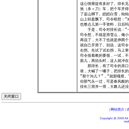
这心情甭提有多好了。排长见
煞（杀＋刀）车，把个车开得
了蓝山脚下。皑皑白雪，灿灿
山上轻盈飘下。司令暗想：“
也整点儿第一手资料，日后吗。
　　于是，司令对排长说：“
司令想，不就是滑雪么，俺小
再说了，大不了也就是摔两个
就自己开滑了。别说，这司令
右拐。先试了试右拐，马上掌
司令按着教的要领，一试，不
面儿，再抬头时，这人就冲在
　　那排长，有了司令的亲口
谁，大喊了一嗓子，把排长的
“那个沟儿？”，“就那嘎瘩。
但那气头一过，可是春风般的
|
网站简介
|
Copyright @ 2000 All
mai