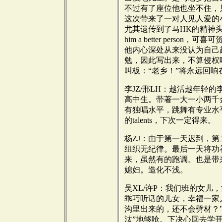
不过有了座位他也坐不住，
这次带来了一对人见人爱的
尤其遗传到了马HK的精神头
him a better pers
他内心深处从来没认为自己
勉，因此写出来，不算侵权
叫板：“老乡！”将永远回
李JZ/邢LH：越活越年轻
高中生。带著一大一小两千
有独唱水平，跳舞有专业水
的talents，下次一定得来。
杨ZJ：由于第一天迟到，
组织无纪律。最后一天将功
来，虽然有的跑调。也是带
媳妇。造化不浅。
吴XL/许P：我们班的女儿
乖巧听话的儿女，幸福一家
沟里出来的，还不会劈材？
汰”地够呛。下决心回去学