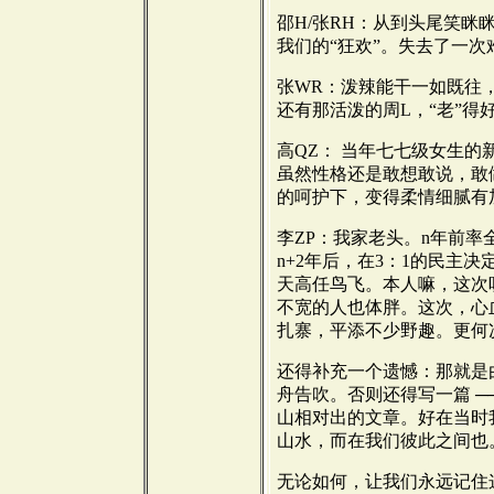
邵H/张RH：从到头尾笑
我们的“狂欢”。失去了一
张WR：泼辣能干一如既往
还有那活泼的周L，“老”得
高QZ： 当年七七级女生
虽然性格还是敢想敢说，敢
的呵护下，变得柔情细腻有
李ZP：我家老头。n年前
n+2年后，在3：1的民主
天高任鸟飞。本人嘛，这次听
不宽的人也体胖。这次，心血
扎寨，平添不少野趣。更何
还得补充一个遗憾：那就是
舟告吹。否则还得写一篇 ─
山相对出的文章。好在当时
山水，而在我们彼此之间也
无论如何，让我们永远记住