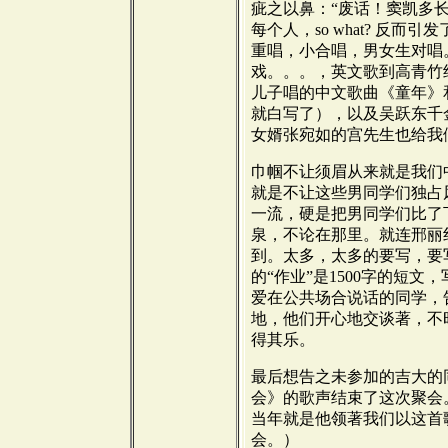
疵之以鼻：“废话！窦凯多
每个人，so what? 反
重唱，小合唱，男女生对唱
戏。。。，英文歌到高青竹
儿子唱的中文歌曲《童年》
就白写了），以及吴跃东千金唱的
女婿张宛如的宫先生也给我
巾帼不让须眉从来就是我们
就是不让这些男同学们独占
一流，硬是把男同学们比了
泉，不论在那里。就连邢丽
到。太多，太多的要写，要
的“作业”是1500字的短
爱在公共场合说话的同学，
地，他们开心地交谈著，不
得其乐。
最后想告之未参加的吉大的
会》的歌声结束了这次聚会
当年就是他领著我们以这首
会。）