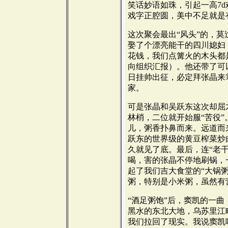
笑话妙语如珠，引起一高7
戏字正腔圆，美中不足就是
这次聚会最出“风头”的，
娶了个漂亮能干的四川媳妇
花钱，我们点篝火的木头都
向组织汇报）。他还带了可
日挂帅出征，必定拜张晶来
家。
可是张晶和吴跃东这次却屈
林梢，二位就开始服“苦役
儿，粥香扑鼻而来。远道而来的
跃东的世界级的黄豆榨菜炒
久就见了底。最后，连“老
喝，害的张晶不停地刷锅，
起了我们吉大食堂的“大锅
粥，特别是小米粥，虽然有
“酒足粥饱”后，窦凯的一
黑水的东北大地，乌苏里江
我们拉回了现实。我说窦凯