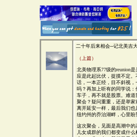
二十年后来相会─记北美吉大物理
（上篇）
北美物理系77级的reuni
应是此起比伏，捉摸不定。
话，一本正经，目不斜视，一心
吗？再加上听有的同学说：
车子，再不就是股票。难道
聚会？疑问重重，还是举家
离开延安一样，最后我们也
纽约州的乔治湖畔，心里盼望著
这次聚会，见面是高潮中的
儿女成群的我们都变成什么