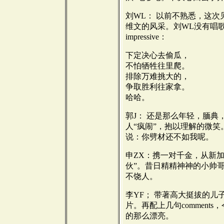
刘WL： 以前不熟悉，这
维文的风采。刘WL没有唱歌，但
impressive：
下定决心去偷瓜，
不怕牺牲往里爬。
排除万难挑大的，
争取胜利往家拿。
哈哈。
郭J： 还是那么年轻，腼
人“疯闹”，抱以理解的微
说：你劈材还不如我呢。
申ZX：携一对千金，从新
伙”。昔日精精神神的小帅
不饶人。
李YF； 带著高大挺拔的
片。再配上几句comment
的那么漂亮。