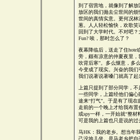
到了宿营地，就像到了解放
放区的我们抛去尘世间的烦
世间的真情实意。更何况林
葱。人人轻松愉快，欢歌笑
回到了大学时代。不对吧？大
Fun? 唉，那时怎么了？
夜幕降临后，送走了住hot
旁，颇有凉意的仲夏夜里，
吹背后寒”。多么惬意，多
今变成了现实。兴奋的我们
我们说著说著嗓门就高了起
上篇只提到了部分同学，不
一些同学，上篇经他们偏心
途来“打气”。于是有了现
走前的一个晚上才给我布置
或spy一样，一开始就“整
可是我的上篇也只是说的过
马HK：我的老乡。想当年
己没地儿坐。是马老乡把自