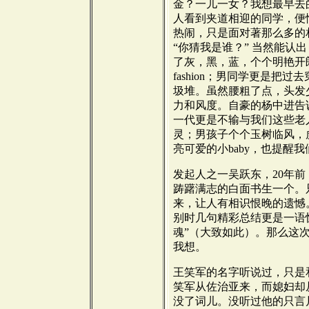
金？一儿一女？我想最早去
人看到夹道相迎的同学，便
热闹，只是面对著那么多的
“你猜我是谁？” 当然能认
了灰，黑，蓝，个个明艳开
fashion；男同学更是把
圾堆。虽然腰粗了点，头发
力和风度。自豪的杨中进告
一代更是不输与我们这些老
灵；男孩子个个玉树临风，
亮可爱的小baby，也提醒
发起人之一吴跃东，20年前
踌躇满志的白面书生一个。
来，让人有相识恨晚的遗憾
别时几句精彩总结更是一语
魂”（大致如此）。那么这
我想。
王笑军的名字听说过，只是
笑军从佐治亚来，而媳妇却
没了词儿。没听过他的只言