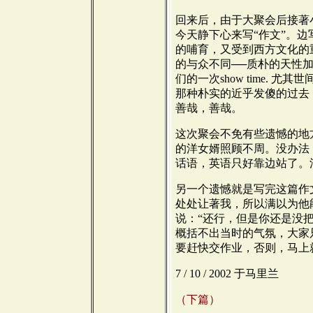
回来后，由于大聚会后接著
今天静下心来写“作文”。
的哺育，又受到西方文化的
的与众不同──质朴的天性
们的一次show time. 
那种朴实的近乎发傻的过去
善哉，善哉。
这次聚会不免有些遗憾的地
的洋女婿照顾不周。没办法
话语，英语只好靠边站了。
另一个遗憾就是写完这篇作
处处让著我，所以满以为他
说：“还行，但是你还是没
概括不出当时的气氛，大家
要赶快交作业，否则，马上
7 / 10 / 2002 于马里兰
（下篇）