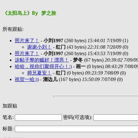
《太阳岛上》By 梦之旅
所有跟贴:
照片来了！
-
小刘1997
(260 bytes)
15:44:01 7/19/09
(
1)
谢谢小刘！
-
红门
(43 bytes)
22:31:08 7/20/09
(
0)
照片来了！
-
小刘1997
(260 bytes)
15:43:53 7/19/09
(
0)
这帖子整的贼好！漂亮！
-
梦冬
(67 bytes)
20:39:02 7/09/0
哈哈，祝你们聚得开心！:)
-
画一
(0 bytes)
08:43:29 7/08/0
师兄夏安！
-
红门
(0 bytes)
09:23:59 7/08/09
(
0)
祝贺一哈:))
-
溜边儿
(167 bytes)
15:50:09 7/07/09
(
0)
加跟贴
笔名:
密码(可选项):
标题: