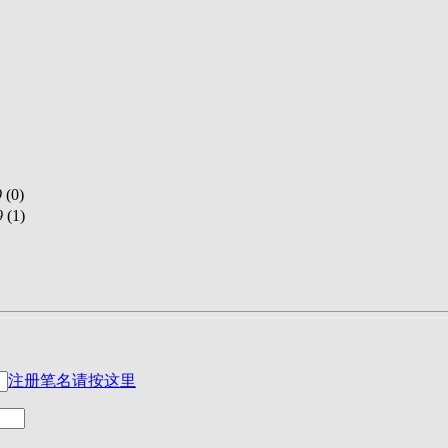
9
(
0)
9
(
1)
注册笔名请按这里