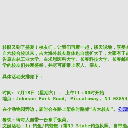
转眼又到了盛夏！校友们，让我们再聚一起，谈天说地，享受友
自六校合校以来，吉大海外校友群体也自然扩大了，大家有了越
告原吉林工业大学、白求恩医科大学、长春科技大学、长春邮电
学的校友们共襄盛举，并尽可能带上家人、亲友。

具体活动安排如下： 
时间: 7月18日（星期六）， 上午11：00时开始 
地点：Johnson Park Road, Piscataway, NJ 08854
在小动物园旁边，届时会在路上架临时路标“吉大校友”。
公园
餐饮：请每人自带一份拿手饭菜。 
文娱活动：1）钓鱼/钓螃蟹（需NJ State钓鱼执照、自带渔