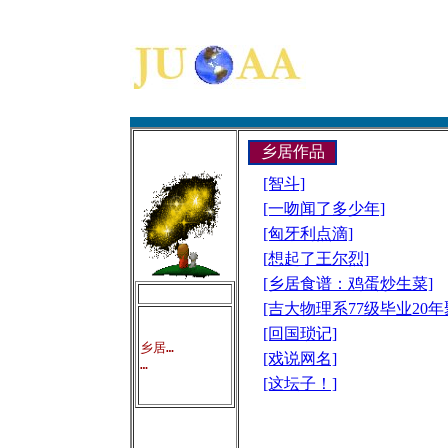
乡居作品
[智斗]
[一吻闻了多少年]
[匈牙利点滴]
[想起了王尔烈]
[乡居食谱：鸡蛋炒生菜]
[吉大物理系77级毕业20年
[回国琐记]
乡居…

[戏说网名]
[这坛子！]